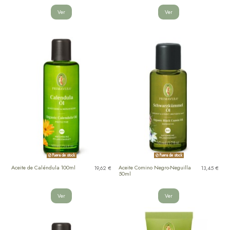
Ver
Ver
Fuera de stock
Fuera de stock
Aceite de Caléndula 100ml
Aceite Comino Negro-Neguilla
19,62 €
13,45 €
50ml
Ver
Ver