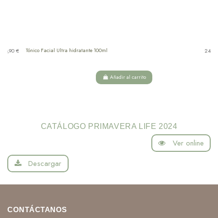
Tónico Facial Ultra hidratante 100ml
A
 €
24,56 €
Añadir al carrito
CATÁLOGO PRIMAVERA LIFE 2024
Ver online
Descargar
CONTÁCTANOS