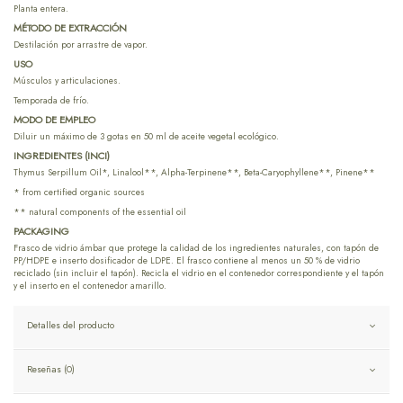
Planta entera.
MÉTODO DE EXTRACCIÓN
Destilación por arrastre de vapor.
USO
Músculos y articulaciones.
Temporada de frío.
MODO DE EMPLEO
Diluir un máximo de 3 gotas en 50 ml de aceite vegetal ecológico.
INGREDIENTES (INCI)
Thymus Serpillum Oil*, Linalool**, Alpha-Terpinene**, Beta-Caryophyllene**, Pinene**
* from certified organic sources
** natural components of the essential oil
PACKAGING
Frasco de vidrio ámbar que protege la calidad de los ingredientes naturales, con tapón de
PP/HDPE e inserto dosificador de LDPE. El frasco contiene al menos un 50 % de vidrio
reciclado (sin incluir el tapón). Recicla el vidrio en el contenedor correspondiente y el tapón
y el inserto en el contenedor amarillo.
Detalles del producto
Reseñas (0)