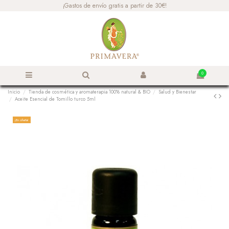
¡Gastos de envío gratis a partir de 30€!
0
Inicio
Tienda de cosmética y aromaterapia 100% natural & BIO
Salud y Bienestar
Aceite Esencial de Tomillo turco 5ml
¡En oferta!