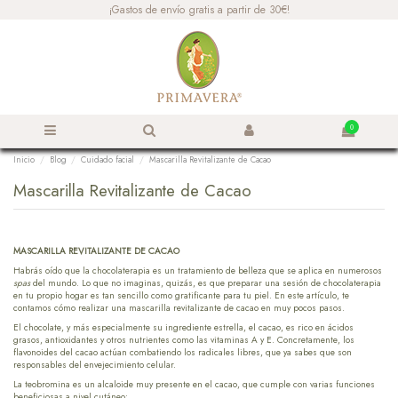
¡Gastos de envío gratis a partir de 30€!
0
Inicio
Blog
Cuidado facial
Mascarilla Revitalizante de Cacao
Mascarilla Revitalizante de Cacao
MASCARILLA REVITALIZANTE DE CACAO
Habrás oído que la chocolaterapia es un tratamiento de belleza que se aplica en numerosos
spas
del mundo. Lo que no imaginas, quizás, es que preparar una sesión de chocolaterapia
en tu propio hogar es tan sencillo como gratificante para tu piel. En este artículo, te
contamos cómo realizar una mascarilla revitalizante de cacao en muy pocos pasos.
El chocolate, y más especialmente su ingrediente estrella, el cacao, es rico en ácidos
grasos, antioxidantes y otros nutrientes como las vitaminas A y E. Concretamente, los
flavonoides del cacao actúan combatiendo los radicales libres, que ya sabes que son
responsables del envejecimiento celular.
La teobromina es un alcaloide muy presente en el cacao, que cumple con varias funciones
beneficiosas a nivel cutáneo: