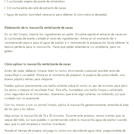
1 cucharada sopera de aceite de almendras
l
1/2 cucharadita de café de extracto de cacao
l
Agua de azahar (cantidad necesaria para obtener la consistencia deseada).
l
Elaboración de tu mascarilla revitalizante de cacao
En un bol limpio, mezcla los ingredientes en polvo. Disuelve aparte el extracto de cacao en
la cucharada de aceite y añade al resto de ingredientes. Ahora es el momento de ir
incorporando poco a poco el agua de azahar e ir removiendo la preparación hasta obtener la
textura perfecta para tu mascarilla. Tiene que poder extenderse sin problema, pero no
gotear.
Cómo aplicar tu mascarilla revitalizante de cacao
Antes de nada, deberás limpiar bien tu rostro, eliminando cualquier posible resto de
maquillaje o suciedad. Ahora es el momento de preparar tu espacio de autocuidado: una
buena
playlist
y velitas para relajarte.
Puedes aplicar previamente una toalla caliente sobre el rostro un par de minutos para abrir
los poros y mejorar el resultado final. Para ello, humedece una toalla limpia y caliéntala
unos segundos en el microondas. Queremos que esté algo caliente, no ardiendo, así que
cuidado con no quemarte.
Con tus manos o con un pincel limpio, aplica la mascarilla generosamente, evitando el área
de los ojos y los labios.
Deja actuar la mascarilla de 15 a 20 minutos. Durante este proceso, vamos a evitar que se
seque del todo, así que puedes ir pulverizando sobre la mascarilla agua de azahar cuando
veas que tu piel empieza a mostrar tiranteces.
Pasado el tiempo de espera, enjuaga tu rostro con abundante agua tibia, asegurándote de