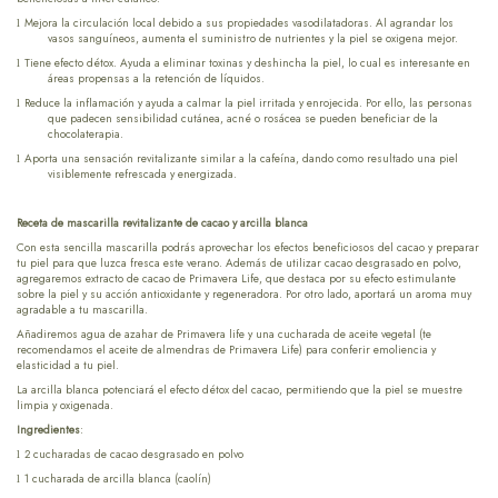
Mejora la circulación local debido a sus propiedades vasodilatadoras. Al agrandar los
l
vasos sanguíneos, aumenta el suministro de nutrientes y la piel se oxigena mejor.
Tiene efecto détox. Ayuda a eliminar toxinas y deshincha la piel, lo cual es interesante en
l
áreas propensas a la retención de líquidos.
Reduce la inflamación y ayuda a calmar la piel irritada y enrojecida. Por ello, las personas
l
que padecen sensibilidad cutánea, acné o rosácea se pueden beneficiar de la
chocolaterapia.
Aporta una sensación revitalizante similar a la cafeína, dando como resultado una piel
l
visiblemente refrescada y energizada.
Receta de mascarilla revitalizante de cacao y arcilla blanca
Con esta sencilla mascarilla podrás aprovechar los efectos beneficiosos del cacao y preparar
tu piel para que luzca fresca este verano. Además de utilizar cacao desgrasado en polvo,
agregaremos extracto de cacao de Primavera Life, que destaca por su efecto estimulante
sobre la piel y su acción antioxidante y regeneradora. Por otro lado, aportará un aroma muy
agradable a tu mascarilla.
Añadiremos agua de azahar de Primavera life y una cucharada de aceite vegetal (te
recomendamos el aceite de almendras de Primavera Life) para conferir emoliencia y
elasticidad a tu piel.
La arcilla blanca potenciará el efecto détox del cacao, permitiendo que la piel se muestre
limpia y oxigenada.
Ingredientes
:
2 cucharadas de cacao desgrasado en polvo
l
1 cucharada de arcilla blanca (caolín)
l