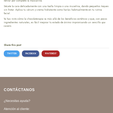
retirar por completo la mascarilla.
Sécate la cara delicadamente con una toalla limpia o una muselina, dando pequeños toques
sin frotar. Aplica tu sérum y crema hidratante como harías habitualmente en tu rutina
facial.
Ya has visto cómo la chocolaterapia va más allá de los beneficios estéticos y que, con pocos
ingredientes naturales, es fácil mejorar tu estado de ánimo improvisando un sencillo
spa
casero.
Share this post
TWITTER
FACEBOOK
PINTEREST
CONTÁCTANOS
¿Necesitas ayuda?
Atención al cliente: