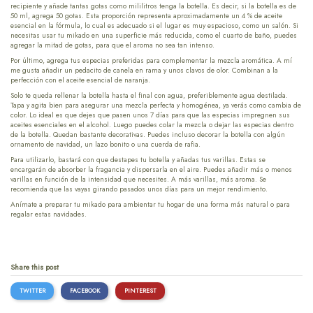
recipiente y añade tantas gotas como mililitros tenga la botella. Es decir, si la botella es de
50 ml, agrega 50 gotas. Esta proporción representa aproximadamente un 4 % de aceite
esencial en la fórmula, lo cual es adecuado si el lugar es muy espacioso, como un salón. Si
necesitas usar tu mikado en una superficie más reducida, como el cuarto de baño, puedes
agregar la mitad de gotas, para que el aroma no sea tan intenso.
Por último, agrega tus especias preferidas para complementar la mezcla aromática. A mí
me gusta añadir un pedacito de canela en rama y unos clavos de olor. Combinan a la
perfección con el aceite esencial de naranja.
Solo te queda rellenar la botella hasta el final con agua, preferiblemente agua destilada.
Tapa y agita bien para asegurar una mezcla perfecta y homogénea, ya verás como cambia de
color. Lo ideal es que dejes que pasen unos 7 días para que las especias impregnen sus
aceites esenciales en el alcohol. Luego puedes colar la mezcla o dejar las especias dentro
de la botella. Quedan bastante decorativas. Puedes incluso decorar la botella con algún
ornamento de navidad, un lazo bonito o una cuerda de rafia.
Para utilizarlo, bastará con que destapes tu botella y añadas tus varillas. Estas se
encargarán de absorber la fragancia y dispersarla en el aire. Puedes añadir más o menos
varillas en función de la intensidad que necesites. A más varillas, más aroma. Se
recomienda que las vayas girando pasados unos días para un mejor rendimiento.
Anímate a preparar tu mikado para ambientar tu hogar de una forma más natural o para
regalar estas navidades.
Share this post
TWITTER
FACEBOOK
PINTEREST