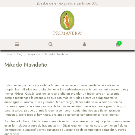
¡Gastos de envío gratis a partir de 30€!
0
Inicio
Blog
Relajación
Mikado Navideño
Mikado Navideño
Estas fiestas podrás sorprender a tu familia con este mikado navideño de elaboración
propia. Los mikados son probablemente los ambientadores más bonitos, más sostenibles y
menos tóxicos. Quizás seas de las que prefieren prender un incienso o un palosanto,
porque mantengas la creencia de que son más naturales o porque simplemente te
embriague su aroma, dulce y sereno. Sin embargo, debes saber que la combustión de
inciensos, que parece una práctica de lo más inofensiva, puede acarrear algunos riesgos
para la salud, ya que durante la quema se liberan contaminantes que tienen grandes
impactos, sobre todo si hay niños, ancianos o personas con problemas respiratorios.
Por otro lado, los ambientadores comerciales tampoco parecen la mejor opción, pues suelen
estar formulados a base de fragancias sintéticas que, en muchos casos, contienen ftalatos
(compuestos químicos) y otras sustancias susceptibles de comportarse como disruptores
endocrinos.