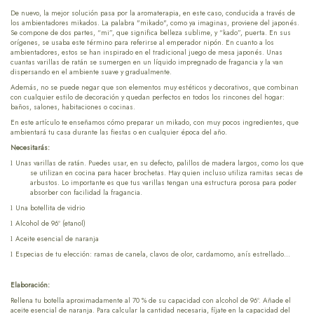
De nuevo, la mejor solución pasa por la aromaterapia, en este caso, conducida a través de
los ambientadores mikados. La palabra "mikado", como ya imaginas, proviene del japonés.
Se compone de dos partes, “mi”, que significa belleza sublime, y “kado”, puerta. En sus
orígenes, se usaba este término para referirse al emperador nipón. En cuanto a los
ambientadores, estos se han inspirado en el tradicional juego de mesa japonés. Unas
cuantas varillas de ratán se sumergen en un líquido impregnado de fragancia y la van
dispersando en el ambiente suave y gradualmente.
Además, no se puede negar que son elementos muy estéticos y decorativos, que combinan
con cualquier estilo de decoración y quedan perfectos en todos los rincones del hogar:
baños, salones, habitaciones o cocinas.
En este artículo te enseñamos cómo preparar un mikado, con muy pocos ingredientes, que
ambientará tu casa durante las fiestas o en cualquier época del año.
Necesitarás:
Unas varillas de ratán. Puedes usar, en su defecto, palillos de madera largos, como los que
l
se utilizan en cocina para hacer brochetas. Hay quien incluso utiliza ramitas secas de
arbustos. Lo importante es que tus varillas tengan una estructura porosa para poder
absorber con facilidad la fragancia.
Una botellita de vidrio
l
Alcohol de 96º (etanol)
l
Aceite esencial de naranja
l
Especias de tu elección: ramas de canela, clavos de olor, cardamomo, anís estrellado…
l
Elaboración:
Rellena tu botella aproximadamente al 70 % de su capacidad con alcohol de 96º. Añade el
aceite esencial de naranja. Para calcular la cantidad necesaria, fíjate en la capacidad del