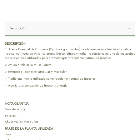
Descripción
DESCRIPCIÓN
El Aceite Esencial de Citronela (Cymbopogon nardus) se obtiene de una hierba aromática
tropical cultivada en Asia. Su aroma fresco, cítrico y herbal lo convierte en uno de los aceites
esenciales más utilizados para aromaterapia y repelente natural de insectos.
✓ Ayuda a relajar la musculatura.
✓ Favorece el bienestar articular y muscular.
✓ Tradicionalmente utilizado como repelente natural de insectos.
✓ Aporta una sensación de frescor y energía.
NOTA OLFATIVA
Nota de salida.
EFECTO
Ahuyenta los mosquitos
PARTE DE LA PLANTA UTILIZADA
Hoja.