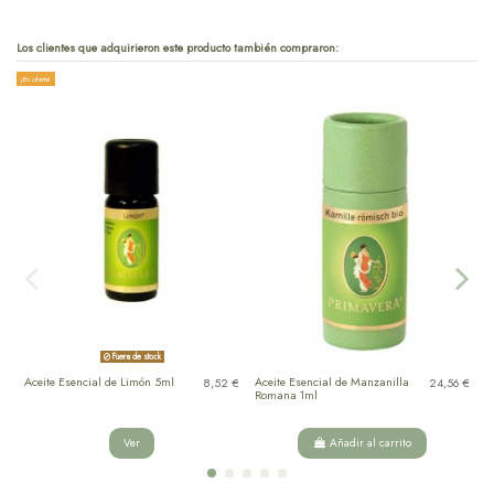
Los clientes que adquirieron este producto también compraron:
¡En oferta!
¡En 
Fuera de stock
Aceite Esencial de Limón 5ml
Aceite Esencial de Manzanilla
A
8,52 €
24,56 €
Romana 1ml
Ver
Añadir al carrito