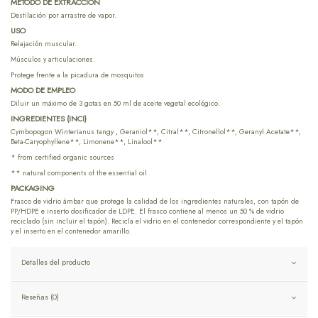
MÉTODO DE EXTRACCIÓN
Destilación por arrastre de vapor.
USO
Relajación muscular.
Músculos y articulaciones.
Protege frente a la picadura de mosquitos
MODO DE EMPLEO
Diluir un máximo de 3 gotas en 50 ml de aceite vegetal ecológico.
INGREDIENTES (INCI)
Cymbopogon Winterianus tangy , Geraniol**, Citral**, Citronellol**, Geranyl Acetate**,
Beta-Caryophyllene**, Limonene**, Linalool**
* from certified organic sources
** natural components of the essential oil
PACKAGING
Frasco de vidrio ámbar que protege la calidad de los ingredientes naturales, con tapón de
PP/HDPE e inserto dosificador de LDPE. El frasco contiene al menos un 50 % de vidrio
reciclado (sin incluir el tapón). Recicla el vidrio en el contenedor correspondiente y el tapón
y el inserto en el contenedor amarillo.
Detalles del producto
Reseñas (0)